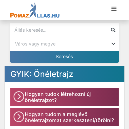
GYIK: Önéletrajz
Hogyan tudok létrehozni új
önéletrajzot?
Hogyan tudom a meglévő
önéletrajzomat szerkeszteni/törölni?