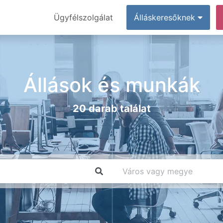
Ügyfélszolgálat
Álláskeresőknek
Állások és munkák
20 darab találat