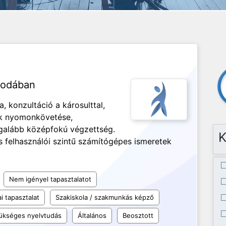
irodában
, konzultáció a károsulttal,
ok nyomonkövetése,
Legalább középfokú végzettség.
K
 felhasználói szintű számítógépes ismeretek
Nem igényel tapasztalatot
i tapasztalat
Szakiskola / szakmunkás képző
ükséges nyelvtudás
Általános
Beosztott