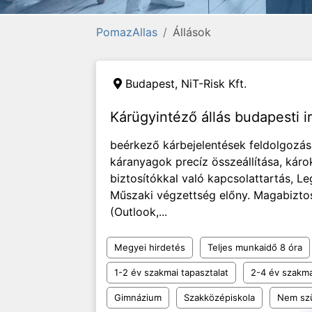
PomazAllas
Állások
Budapest, NiT-Risk Kft.
Kárügyintéző állás budapesti 
beérkező kárbejelentések feldolgozása
káranyagok precíz összeállítása, kár
biztosítókkal való kapcsolattartás, 
Műszaki végzettség előny. Magabiztos
(Outlook,...
Megyei hirdetés
Teljes munkaidő 8 óra
1-2 év szakmai tapasztalat
2-4 év szakma
Gimnázium
Szakközépiskola
Nem sz