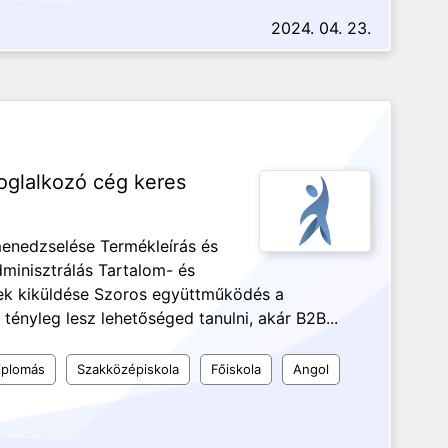
2024. 04. 23.
oglalkozó cég keres
menedzselése Termékleírás és
minisztrálás Tartalom- és
elek kiküldése Szoros együttműködés a
tényleg lesz lehetőséged tanulni, akár B2B...
iplomás
Szakközépiskola
Főiskola
Angol