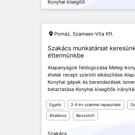
Konyhai kisegítő
Pomáz,
Szamaex-Vita Kft.
Szakács munkatársat keresünk
éttermünkbe
Alapanyagok feldogozása Meleg-konyh
ételek recept szerinti elkészítése Al
Konyhai gépek és berendezések ismer
betartatása Konyhai kisegítők irányít
Egyéb
2-4 év szakmai tapasztalat
Sz
Általános
Beosztott
Szakács