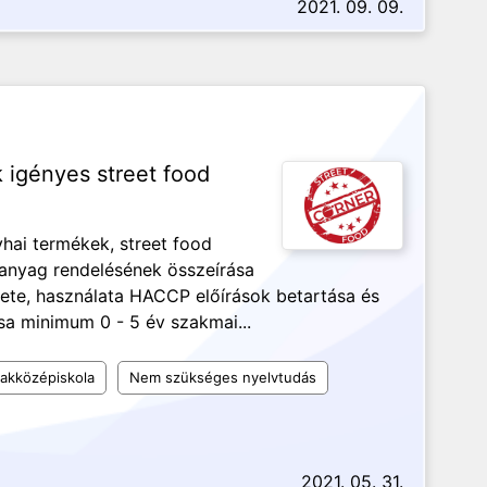
2021. 09. 09.
 igényes street food
ai termékek, street food
apanyag rendelésének összeírása
ete, használata HACCP előírások betartása és
ása minimum 0 - 5 év szakmai...
akközépiskola
Nem szükséges nyelvtudás
2021. 05. 31.