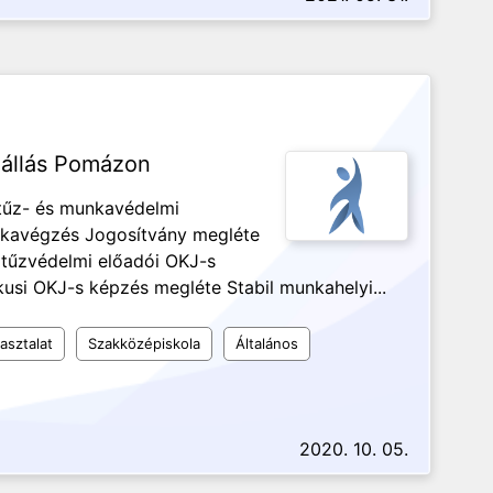
 állás Pomázon
 tűz- és munkavédelmi
unkavégzés Jogosítvány megléte
tűzvédelmi előadói OKJ-s
si OKJ-s képzés megléte Stabil munkahelyi...
asztalat
Szakközépiskola
Általános
2020. 10. 05.