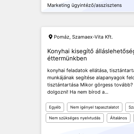
Marketing ügyintéző/asszisztens
Pomáz,
Szamaex-Vita Kft.
Konyhai kisegítő álláslehetősé
éttermünkben
konyhai feladatok ellátása, tisztánta
munkájának segítése alapanyagok fel
tisztántartása Mikor görgess tovább?
dolgozni! Ha nem bírod a...
Egyéb
Nem igényel tapasztalatot
Sz
Nem szükséges nyelvtudás
Általános