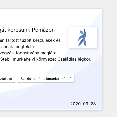
légát keresünk Pomázon
n tartott tűzolt készülékek és
és annak megfelelő
avégzés Jogosítvány megléte
tabil munkahelyi környezet Családias légkör,
ztalatot
Szakiskola / szakmunkás képző
2020. 09. 28.