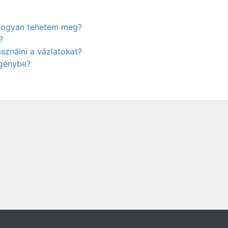
. Hogyan tehetem meg?
?
ználni a vázlatokat?
igénybe?