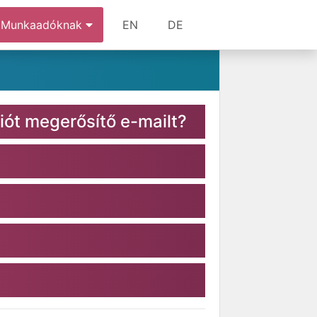
Munkaadóknak
EN
DE
iót megerősítő e-mailt?