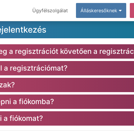
Ügyfélszolgálat
Álláskeresőknek
ejelentkezés
 a regisztrációt követően a regisztrác
l a regisztrációmat?
szak?
épni a fiókomba?
 a fiókomat?